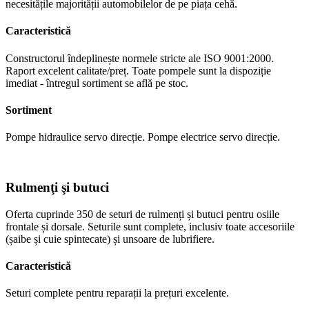
necesitățile majorității automobilelor de pe piața cehă.
Caracteristică
Constructorul îndeplinește normele stricte ale ISO 9001:2000.
Raport excelent calitate/preț. Toate pompele sunt la dispoziție
imediat - întregul sortiment se află pe stoc.
Sortiment
Pompe hidraulice servo direcție. Pompe electrice servo direcție.
Rulmenţi şi butuci
Oferta cuprinde 350 de seturi de rulmenți și butuci pentru osiile
frontale și dorsale. Seturile sunt complete, inclusiv toate accesoriile
(șaibe și cuie spintecate) și unsoare de lubrifiere.
Caracteristică
Seturi complete pentru reparații la prețuri excelente.